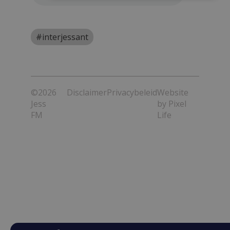
#interjessant
©2026
Disclaimer
Privacybeleid
Website
Jess
by
Pixel
FM
Life