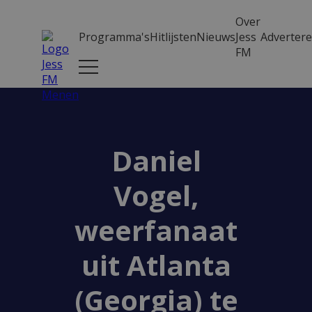
Over
Programma's
Hitlijsten
Nieuws
Jess
Adverter
FM
Daniel
Vogel,
weerfanaat
uit Atlanta
(Georgia) te